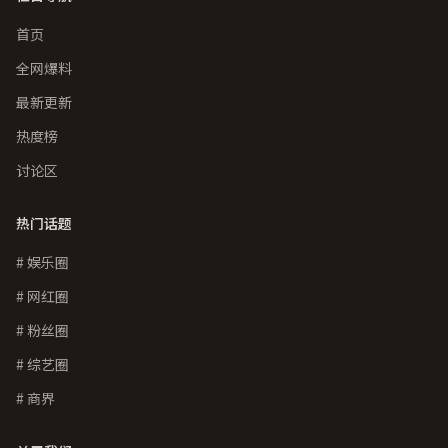
首页
全网爆料
最新更新
热度榜
讨论区
热门话题
# 娱乐圈
# 网红圈
# 粉丝圈
# 综艺圈
# 商界