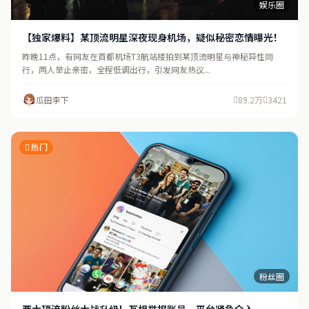
娱乐圈
【独家爆料】某顶流明星深夜现身机场，疑似秘密恋情曝光！
昨晚11点，有网友在首都机场T3航站楼拍到某顶流明星与神秘异性同
行，两人举止亲密，全程低调出行，引发网友热议...
瓜田李下
89.2万
3421
热门
粉丝圈