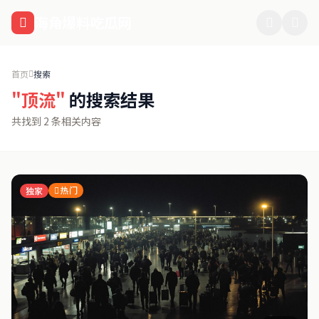
跳过导航
海角爆料吃瓜网
首页
搜索
"顶流"
的搜索结果
共找到 2 条相关内容
热门
独家