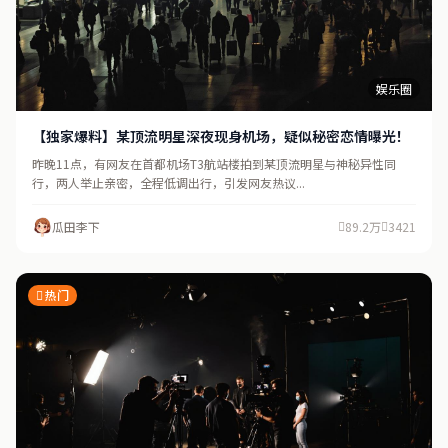
娱乐圈
【独家爆料】某顶流明星深夜现身机场，疑似秘密恋情曝光！
昨晚11点，有网友在首都机场T3航站楼拍到某顶流明星与神秘异性同
行，两人举止亲密，全程低调出行，引发网友热议...
瓜田李下
89.2万
3421
热门