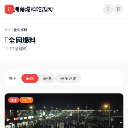
跳过导航
海角爆料吃瓜网
首页
全网爆料
全网爆料
共 12 条爆料
排序：
最新
最热
最多评论
热门
独家