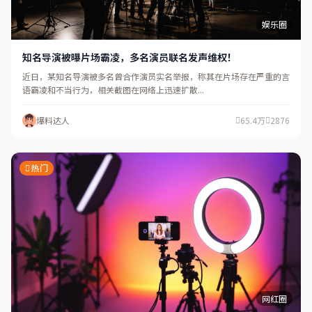
娱乐圈
知名导演被曝片场霸凌，多名演员联名发声维权！
近日，某知名导演被多名曾合作演员实名举报，称其在片场存在严重的言
语霸凌和不当行为，相关截图在网络上迅速扩散...
爆料达人
65.4万
2876
热门
网红圈