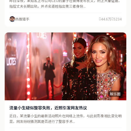
昨日深夜，某知名上市公司CEO的妻子在微博发布长文，附上大量证据，
指控丈夫长期出轨，并点名道姓指出第三者身份...
热搜猎手
44.6万
5234
娱乐圈
流量小生疑似整容失败，近照引发网友热议
近日，某流量小生的最新活动照片在网络上流传，与此前形象相比变化明
显，网友纷纷猜测其是否进行了整容手术...