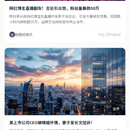
网红博主直播翻车！言论引众怒，粉丝量暴跌50万
昨日某头部网红博主在直播中发表不当言论，引发大量网友愤慨，短短数
小时内掉粉超50万，品牌方也纷纷宣布终止合作...
娱圈观察员
52.1万
4102
商界
某上市公司CEO被曝婚外情，妻子发长文控诉！