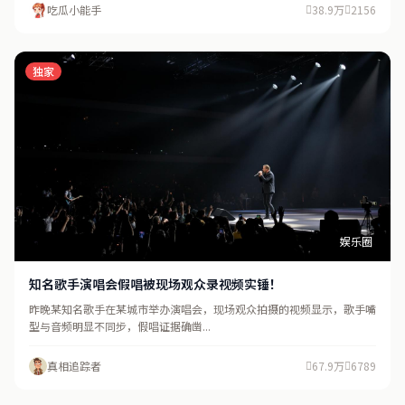
吃瓜小能手
38.9万
2156
独家
娱乐圈
知名歌手演唱会假唱被现场观众录视频实锤！
昨晚某知名歌手在某城市举办演唱会，现场观众拍摄的视频显示，歌手嘴
型与音频明显不同步，假唱证据确凿...
真相追踪者
67.9万
6789