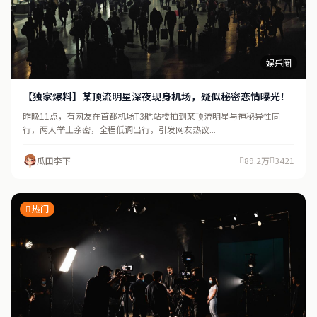
娱乐圈
【独家爆料】某顶流明星深夜现身机场，疑似秘密恋情曝光！
昨晚11点，有网友在首都机场T3航站楼拍到某顶流明星与神秘异性同
行，两人举止亲密，全程低调出行，引发网友热议...
瓜田李下
89.2万
3421
热门