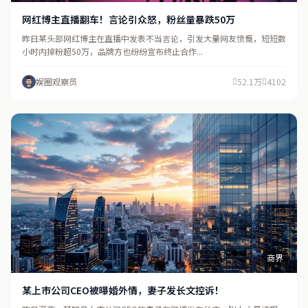
网红博主直播翻车！言论引众怒，粉丝量暴跌50万
昨日某头部网红博主在直播中发表不当言论，引发大量网友愤慨，短短数
小时内掉粉超50万，品牌方也纷纷宣布终止合作...
娱圈观察员
52.1万
4102
商界
某上市公司CEO被曝婚外情，妻子发长文控诉！