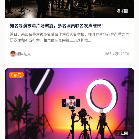
娱乐圈
知名导演被曝片场霸凌，多名演员联名发声维权！
近日，某知名导演被多名曾合作演员实名举报，称其在片场存在严重的言
语霸凌和不当行为，相关截图在网络上迅速扩散...
爆料达人
65.4万
2876
热门
网红圈