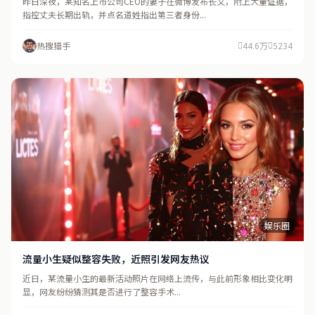
昨日深夜，某知名上市公司CEO的妻子在微博发布长文，附上大量证据，
指控丈夫长期出轨，并点名道姓指出第三者身份...
热搜猎手
44.6万
5234
娱乐圈
流量小生疑似整容失败，近照引发网友热议
近日，某流量小生的最新活动照片在网络上流传，与此前形象相比变化明
显，网友纷纷猜测其是否进行了整容手术...