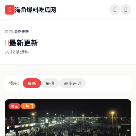
跳过导航
海角爆料吃瓜网
首页
最新更新
最新更新
共 12 条爆料
排序：
最新
最热
最多评论
热门
独家