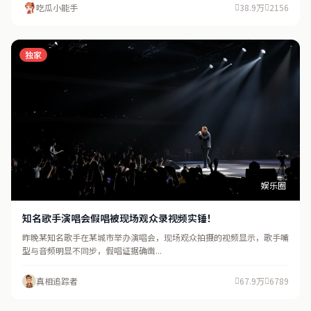
吃瓜小能手
38.9万
2156
独家
娱乐圈
知名歌手演唱会假唱被现场观众录视频实锤！
昨晚某知名歌手在某城市举办演唱会，现场观众拍摄的视频显示，歌手嘴
型与音频明显不同步，假唱证据确凿...
真相追踪者
67.9万
6789