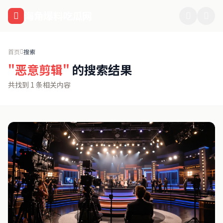
跳过导航
海角爆料吃瓜网
首页
搜索
"恶意剪辑"
的搜索结果
共找到 1 条相关内容