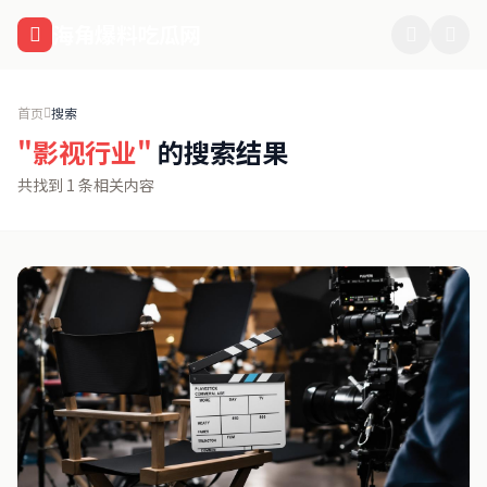
跳过导航
海角爆料吃瓜网
首页
搜索
"影视行业"
的搜索结果
共找到 1 条相关内容