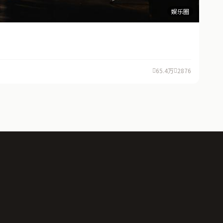
娱乐圈
65.4万
2876