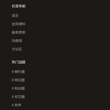
栏目导航
首页
全网爆料
最新更新
热度榜
讨论区
热门话题
# 娱乐圈
# 网红圈
# 粉丝圈
# 综艺圈
# 商界