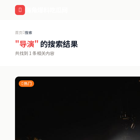
跳过导航
海角爆料吃瓜网
首页
搜索
"导演"
的搜索结果
共找到 1 条相关内容
热门