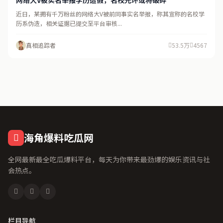
网络大V被实名举报学历造假，名校光环或将破碎
近日，某拥有千万粉丝的网络大V被前同事实名举报，称其宣称的名校学
历系伪造，相关证据已提交至平台审核...
真相追踪者
53.5万
4567
海角爆料吃瓜网
全网最新最全吃瓜爆料平台，每天为你带来最劲爆的娱乐资讯与社
会热点。
栏目导航