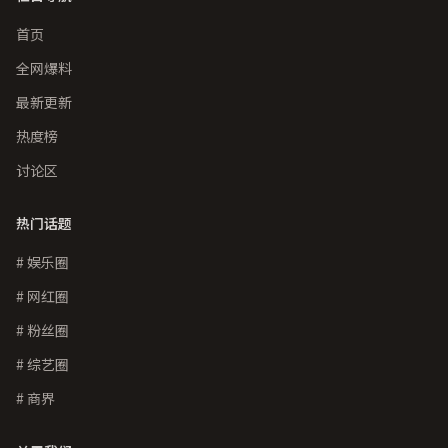
首页
全网爆料
最新更新
热度榜
讨论区
热门话题
# 娱乐圈
# 网红圈
# 粉丝圈
# 综艺圈
# 商界