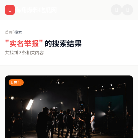
跳过导航
海角爆料吃瓜网
首页
搜索
"实名举报"
的搜索结果
共找到 2 条相关内容
热门