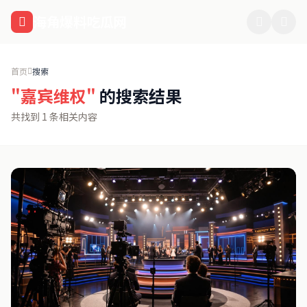
跳过导航
海角爆料吃瓜网
首页
搜索
"嘉宾维权"
的搜索结果
共找到 1 条相关内容