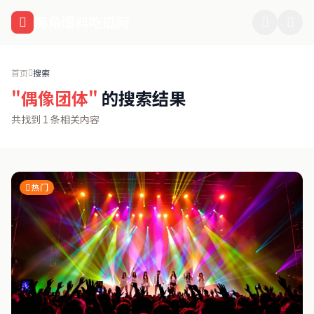
跳过导航
海角爆料吃瓜网
首页
搜索
"偶像团体"
的搜索结果
共找到 1 条相关内容
热门