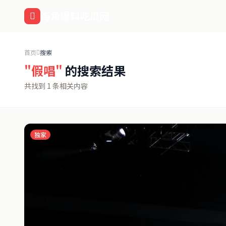
跳过导航
海角爆料吃瓜网
首页
搜索
"假唱"
的搜索结果
共找到 1 条相关内容
独家