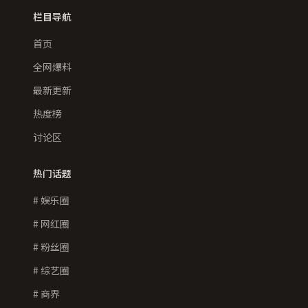
栏目导航
首页
全网爆料
最新更新
热度榜
讨论区
热门话题
# 娱乐圈
# 网红圈
# 粉丝圈
# 综艺圈
# 商界